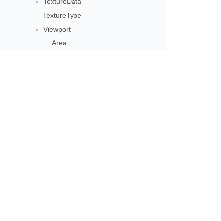
TextureData
TextureType
Viewport
Area
BackgroundColor
DepthClear
Enabled
Frustum
حديثات المنتج
RenderTarget
هرية يتم توصيلها مباشرة إلى صندوق
ZOrder
البريد الخاص بك.
WindowHandle
Aspose.ThreeD.Shading
Aspose.ThreeD.Utilities