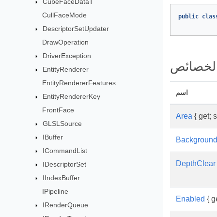
CubeFaceDataT
CullFaceMode
public
clas
DescriptorSetUpdater
DrawOperation
DriverException
لخصائص
EntityRenderer
EntityRendererFeatures
اسم
EntityRendererKey
FrontFace
Area
{ get; s
GLSLSource
IBuffer
Background
ICommandList
DepthClear
IDescriptorSet
IIndexBuffer
IPipeline
Enabled
{ ge
IRenderQueue