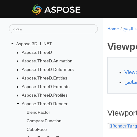
Home
Viewp
Aspose.3D لـ .NET
Aspose.ThreeD
Aspose.ThreeD.Animation
Aspose.ThreeD.Deformers
Viewp
Aspose.ThreeD.Entities
صائص
Aspose.ThreeD.Formats
Aspose.ThreeD.Profiles
Aspose.ThreeD.Render
Viewport
BlendFactor
CompareFunction
أ
IRenderTar
CubeFace