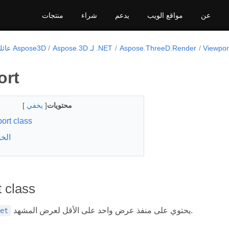
عن
مواقع الويب
يدعم
شراء
منتجات
Viewpor
Aspose.ThreeD.Render
Aspose.3D لـ .NET
عائلة المنتج Aspose3D
ort
محتويات
[
يخفي
]
ort class
الخ
 class
يحتوي على منفذ عرض واحد على الأقل لعرض المشهد.
get