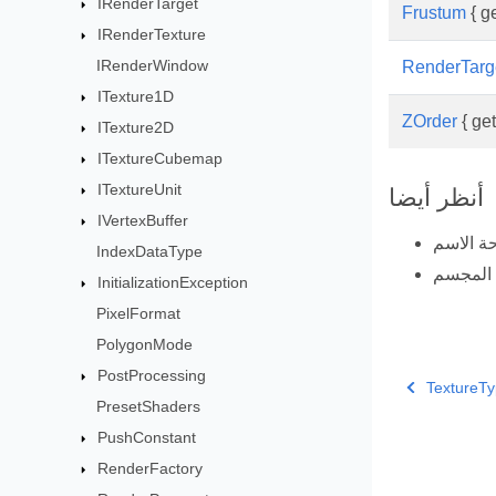
IRenderTarget
Frustum
{ ge
IRenderTexture
IRenderWindow
RenderTarg
ITexture1D
ZOrder
{ get
ITexture2D
ITextureCubemap
ITextureUnit
أنظر أيضا
IVertexBuffer
IndexDataType
المجسم
InitializationException
PixelFormat
PolygonMode
PostProcessing
TextureT
PresetShaders
PushConstant
RenderFactory