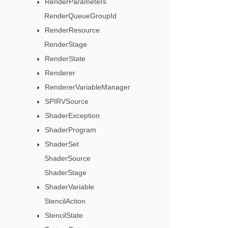
RenderParameters
RenderQueueGroupId
RenderResource
RenderStage
RenderState
Renderer
RendererVariableManager
SPIRVSource
ShaderException
ShaderProgram
ShaderSet
ShaderSource
ShaderStage
ShaderVariable
StencilAction
StencilState