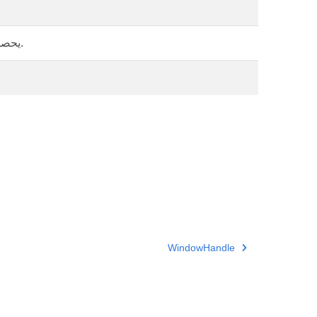
يحصل على هدف التجسيد الذي أنشأ منفذ العرض هذا.
WindowHandle