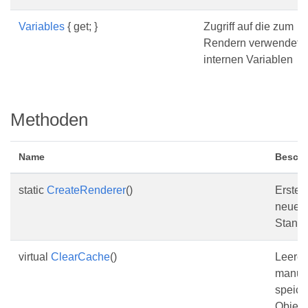
Variables
{ get; }
Zugriff auf die zum
Rendern verwendete
internen Variablen
Methoden
Name
Beschr
static
CreateRenderer
()
Erstell
neue
Standa
virtual
ClearCache
()
Leeren
manuel
speich
Objekt