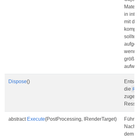
Materi
in int
mit de
kompat
sollte
aufger
wenn 
größe
aufwei
Dispose
()
Entsor
die
Re
zugeh
Resso
abstract
Execute
(PostProcessing, IRenderTarget)
Führt 
Nachbe
dem a