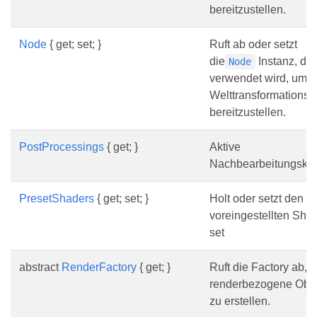
bereitzustellen.
Node
{ get; set; }
Ruft ab oder setzt
die
Instanz, die
Node
verwendet wird, um d
Welttransformationsm
bereitzustellen.
PostProcessings
{ get; }
Aktive
Nachbearbeitungsket
PresetShaders
{ get; set; }
Holt oder setzt den
voreingestellten Sha
set
abstract
RenderFactory
{ get; }
Ruft die Factory ab, 
renderbezogene Obje
zu erstellen.