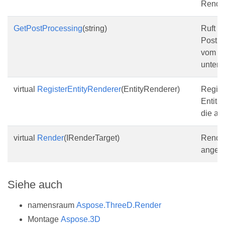
Render
GetPostProcessing
(string)
Ruft ei
Postpr
vom R
unterst
virtual
RegisterEntityRenderer
(EntityRenderer)
Regist
Entitä
die an
virtual
Render
(IRenderTarget)
Rende
angeg
Siehe auch
namensraum
Aspose.ThreeD.Render
Montage
Aspose.3D