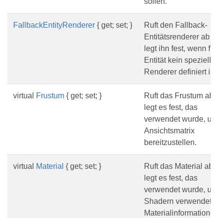
sollen.
FallbackEntityRenderer
{ get; set; }
Ruft den Fallback-
Entitätsrenderer ab o
legt ihn fest, wenn für
Entität kein spezieller
Renderer definiert ist.
virtual
Frustum
{ get; set; }
Ruft das Frustum ab 
legt es fest, das
verwendet wurde, um
Ansichtsmatrix
bereitzustellen.
virtual
Material
{ get; set; }
Ruft das Material ab 
legt es fest, das
verwendet wurde, um
Shadern verwendete
Materialinformatione