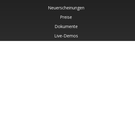
Neuerscheinungen
Preise
Dokumente
Live-Demos
Kostenloser Support
Kostenlose Beratung
Kostenpflichtiger Support
Blog
Websites
Über
© Aspose Pty Ltd 2001-2026. Alle Rechte vorbehalten.
Datenschutzrichtlinie
Nutzungsbedingungen
Kontakt