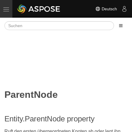
Deutsch
Navigation umschalten
ParentNode
Entity.ParentNode property
Ruft den ersten übergeordneten Knoten ab oder legt ihn