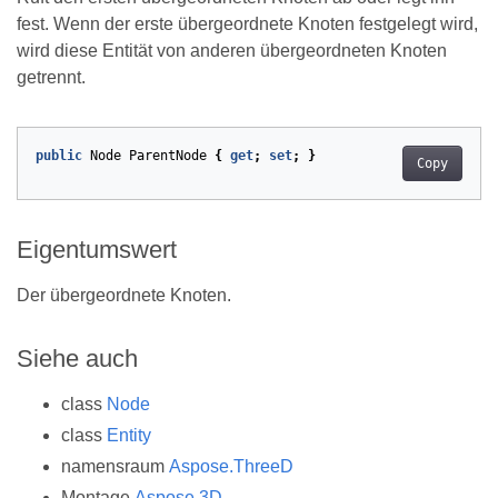
fest. Wenn der erste übergeordnete Knoten festgelegt wird,
wird diese Entität von anderen übergeordneten Knoten
getrennt.
public
Node
ParentNode
{
get
;
set
;
}
Copy
Eigentumswert
Der übergeordnete Knoten.
Siehe auch
class
Node
class
Entity
namensraum
Aspose.ThreeD
Montage
Aspose.3D