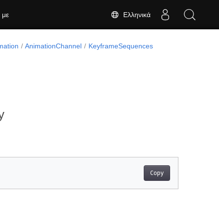
Ελληνικά
 με
mation
AnimationChannel
KeyframeSequences
y
Copy