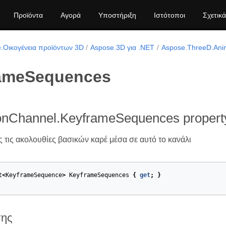
Προϊόντα
Αγορά
Υποστήριξη
Ιστότοποι
Σχετικά
.Οικογένεια προϊόντων 3D
Aspose.3D για .NET
Aspose.ThreeD.Ani
ameSequences
onChannel.KeyframeSequences propert
 τις ακολουθίες βασικών καρέ μέσα σε αυτό το κανάλι
t
<
KeyframeSequence
>
KeyframeSequences
{
get
;
}
σης