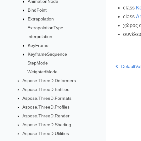
AnimationNode
class
K
BindPoint
class
A
Extrapolation
χώρος 
ExtrapolationType
συνέλε
Interpolation
KeyFrame
KeyframeSequence
StepMode
DefaultVa
WeightedMode
Aspose.ThreeD.Deformers
Aspose.ThreeD.Entities
Aspose.ThreeD.Formats
Aspose.ThreeD.Profiles
Aspose.ThreeD.Render
Aspose.ThreeD.Shading
Aspose.ThreeD.Utilities