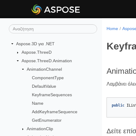
Home
Aspose
Keyfr
Aspose.3D για .NET
Aspose.ThreeD
Aspose.ThreeD.Animation
AnimationChannel
Animati
ComponentType
Λαμβάνει όλες
DefaultValue
KeyframeSequences
Name
public
ILis
AddKeyframeSequence
GetEnumerator
AnimationClip
Δείτε επί