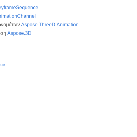
eyframeSequence
nimationChannel
ονομάτων
Aspose.ThreeD.Animation
υση
Aspose.3D
lue