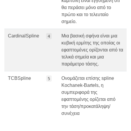
καμπύλη είναι εγγυημένη ότι
θα περάσει μόνο από το
πρώτο και το τελευταίο
σημείο.
CardinalSpline
Μια βασική σφήνα είναι μια
4
κυβική ερμίτης της οποίας οι
εφαπτομένες ορίζονται από τα
τελικά σημεία και μια
παράμετρο τάσης.
TCBSpline
Ονομάζεται επίσης spline
5
Kochanek-Bartels, η
συμπεριφορά της
εφαπτομένης ορίζεται από
την τάση/προκατάληψη/
συνέχεια