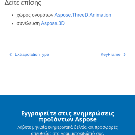
Δείτε επίσης
χώρος ονομάτων
Aspose.ThreeD.Animation
συνέλευση
Aspose.3D
ExtrapolationType
KeyFrame
Εγγραφείτε στις ενημερώσεις
προϊόντων Aspose
Λάβετε μηνιαία ενημερωτικά δελτία και προσφορές
απευθείας στο γραμματοκιβώτιό σας.