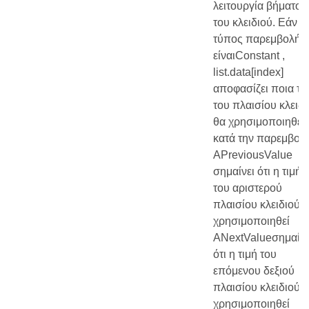
λειτουργία βήματος
του κλειδιού. Εάν ο
τύπος παρεμβολής
είναιConstant ,
list.data[index]
αποφασίζει ποια τι
του πλαισίου κλειδ
θα χρησιμοποιηθεί
κατά την παρεμβολ
ΑPreviousValue
σημαίνει ότι η τιμή
του αριστερού
πλαισίου κλειδιού 
χρησιμοποιηθεί
ANextValueσημαίνε
ότι η τιμή του
επόμενου δεξιού
πλαισίου κλειδιού 
χρησιμοποιηθεί