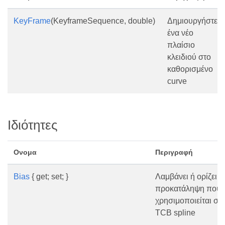
KeyFrame
(KeyframeSequence, double)
Δημιουργήστε
ένα νέο
πλαίσιο
κλειδιού στο
καθορισμένο
curve
Ιδιότητες
Ονομα
Περιγραφή
Bias
{ get; set; }
Λαμβάνει ή ορίζει τ
προκατάληψη που
χρησιμοποιείται στ
TCB spline