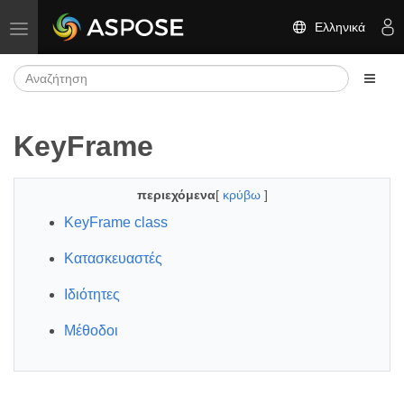
Ελληνικά
Εναλλαγή πλοήγησης
KeyFrame
περιεχόμενα
[
κρύβω
]
KeyFrame class
Κατασκευαστές
Ιδιότητες
Μέθοδοι