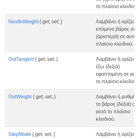
το πλαίσιο κλειδιού
NextInWeight
{ get; set; }
Λαμβάνει ή ορίζει τ
επόμενο βάρος σε
(αριστερά) σε αυτό 
πλαίσιο κλειδιού.
OutTangent
{ get; set; }
Λαμβάνει ή ορίζει τ
έξω (δεξιά)
εφαπτομένη σε αυτ
το πλαίσιο κλειδιού
OutWeight
{ get; set; }
Λαμβάνει ή ρυθμίζε
το βάρος (δεξιά) σε
αυτό το πλαίσιο
κλειδιού.
StepMode
{ get; set; }
Λαμβάνει ή ορίζει τ