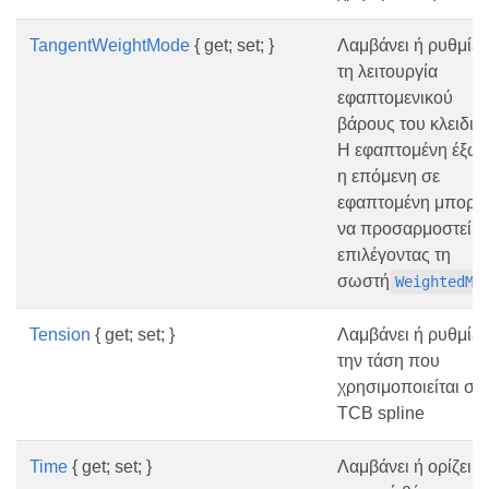
TangentWeightMode
{ get; set; }
Λαμβάνει ή ρυθμίζε
τη λειτουργία
εφαπτομενικού
βάρους του κλειδιο
Η εφαπτομένη έξω 
η επόμενη σε
εφαπτομένη μπορεί
να προσαρμοστεί
επιλέγοντας τη
σωστή
WeightedMo
Tension
{ get; set; }
Λαμβάνει ή ρυθμίζε
την τάση που
χρησιμοποιείται στ
TCB spline
Time
{ get; set; }
Λαμβάνει ή ορίζει τ