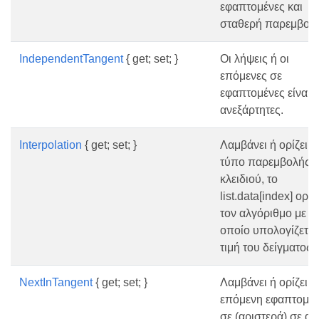
εφαπτομένες και
σταθερή παρεμβολή
IndependentTangent
{ get; set; }
Οι λήψεις ή οι
επόμενες σε
εφαπτομένες είναι
ανεξάρτητες.
Interpolation
{ get; set; }
Λαμβάνει ή ορίζει τ
τύπο παρεμβολής τ
κλειδιού, το
list.data[index] ορίζ
τον αλγόριθμο με τ
οποίο υπολογίζεται
τιμή του δείγματος.
NextInTangent
{ get; set; }
Λαμβάνει ή ορίζει τ
επόμενη εφαπτομέ
σε (αριστερά) σε αυ