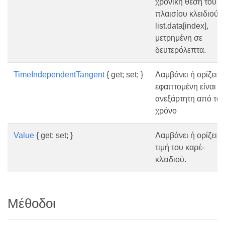
χρονική θέση του
πλαισίου κλειδιού
list.data[index],
μετρημένη σε
δευτερόλεπτα.
TimeIndependentTangent
{ get; set; }
Λαμβάνει ή ορίζει τ
εφαπτομένη είναι
ανεξάρτητη από το
χρόνο
Value
{ get; set; }
Λαμβάνει ή ορίζει τ
τιμή του καρέ-
κλειδιού.
Μέθοδοι