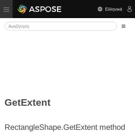
Ελληνικά
Εναλλαγή πλοήγησης
GetExtent
RectangleShape.GetExtent method