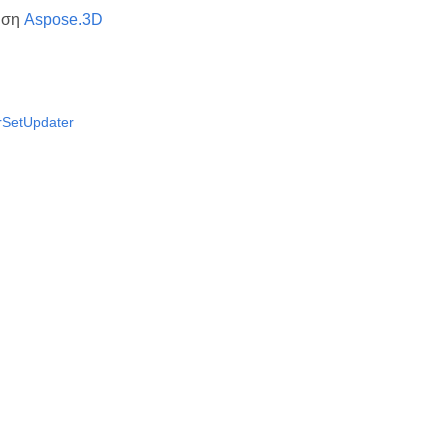
υση
Aspose.3D
rSetUpdater