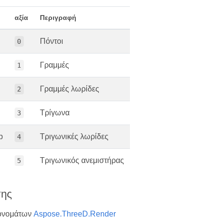
αξία
Περιγραφή
Πόντοι
0
Γραμμές
1
Γραμμές λωρίδες
2
Τρίγωνα
3
p
Τριγωνικές λωρίδες
4
n
Τριγωνικός ανεμιστήρας
5
σης
ονομάτων
Aspose.ThreeD.Render