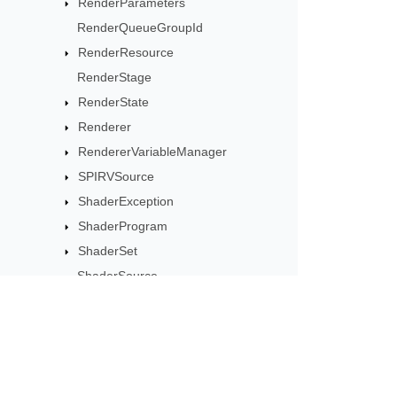
RenderParameters
RenderQueueGroupId
RenderResource
RenderStage
RenderState
Renderer
RendererVariableManager
SPIRVSource
ShaderException
ShaderProgram
ShaderSet
ShaderSource
ShaderStage
ShaderVariable
StencilAction
StencilState
Εγγραφείτε στις ενη