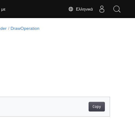
Ελληνικά
 με
der
DrawOperation
Copy