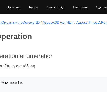
Προϊόντα
Αγορά
Υποστήριξη
Ιστότοποι
Σχετικά
.Οικογένεια προϊόντων 3D
Aspose.3D για .NET
Aspose.ThreeD.Ren
peration
ration enumeration
ι τύποι για απόδοση
DrawOperation