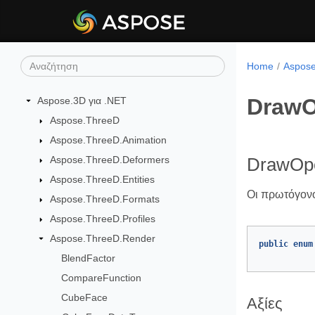
Home
Aspose
DrawO
Aspose.3D για .NET
Aspose.ThreeD
Aspose.ThreeD.Animation
Aspose.ThreeD.Deformers
DrawOpe
Aspose.ThreeD.Entities
Οι πρωτόγονο
Aspose.ThreeD.Formats
Aspose.ThreeD.Profiles
Aspose.ThreeD.Render
public
enum
BlendFactor
CompareFunction
CubeFace
Αξίες