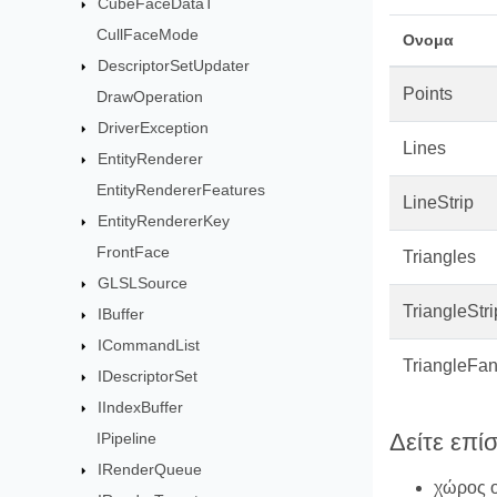
CubeFaceDataT
CullFaceMode
Ονομα
DescriptorSetUpdater
Points
DrawOperation
DriverException
Lines
EntityRenderer
EntityRendererFeatures
LineStrip
EntityRendererKey
FrontFace
Triangles
GLSLSource
TriangleStri
IBuffer
ICommandList
TriangleFa
IDescriptorSet
IIndexBuffer
Δείτε επί
IPipeline
IRenderQueue
χώρος 