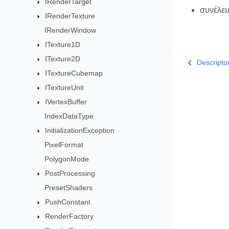
IRenderTarget
συνέλε
IRenderTexture
IRenderWindow
ITexture1D
ITexture2D
Descripto
ITextureCubemap
ITextureUnit
IVertexBuffer
IndexDataType
InitializationException
PixelFormat
PolygonMode
PostProcessing
PresetShaders
PushConstant
RenderFactory