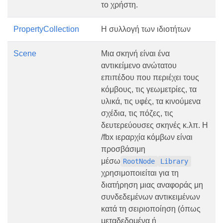
το χρήστη.
PropertyCollection
Η συλλογή των ιδιοτήτων
Scene
Μια σκηνή είναι ένα
αντικείμενο ανώτατου
επιπέδου που περιέχει τους
κόμβους, τις γεωμετρίες, τα
υλικά, τις υφές, τα κινούμενα
σχέδια, τις πόζες, τις
δευτερεύουσες σκηνές κ.λπ. Η
/fbx ιεραρχία κόμβων είναι
προσβάσιμη
μέσω
RootNode
Library
χρησιμοποιείται για τη
διατήρηση μιας αναφοράς μη
συνδεδεμένων αντικειμένων
κατά τη σειριοποίηση (όπως
μεταδεδομένα ή