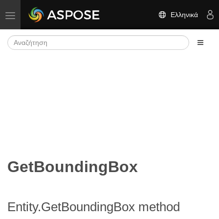
Ελληνικά
Εναλλαγή πλοήγησης
GetBoundingBox
Entity.GetBoundingBox method