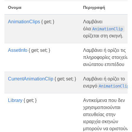
Ονομα
Περιγραφή
AnimationClips
{ get; }
Λαμβάνει
όλα
AnimationClip
ορίζεται στη σκηνή.
AssetInfo
{ get; set; }
Λαμβάνει ή ορίζει τις
πληροφορίες στοιχείων
ανώτατου επιπέδου
CurrentAnimationClip
{ get; set; }
Λαμβάνει ή ορίζει το
ενεργό
AnimationClip
Library
{ get; }
Αντικείμενα που δεν
χρησιμοποιούνται
απευθείας στην
ιεραρχία σκηνών
μπορούν να οριστούν