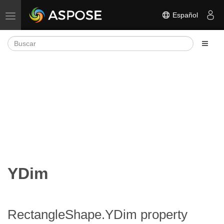
Español
Alternar navegación
YDim
RectangleShape.YDim property