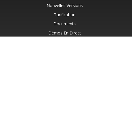
Nouvelles Versions
Tarification
Documents
Démos En Direct
Assistance Gratuite
Consultation Gratuite
Assistance Payante
Blog
Sites Web
À Propos
© Aspose Pty Ltd 2001-2026. Tous droits réservés.
Politique de confidentialité
Conditions d'utilisation
Contact