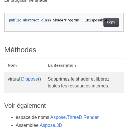
Le programme shader
public
abstract
class
ShaderProgram
:
IDisposable
Copy
Méthodes
Nom
La description
virtual
Dispose
()
Supprimez le shader et libérez
toutes les ressources internes.
Voir également
espace de noms
Aspose.ThreeD.Render
Assemblée
Aspose.3D