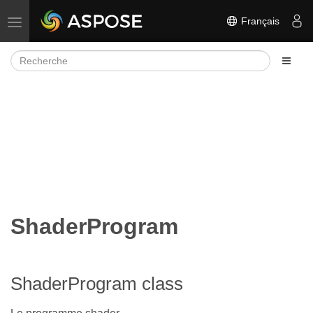
Français
Basculer la navigation
ShaderProgram
ShaderProgram class