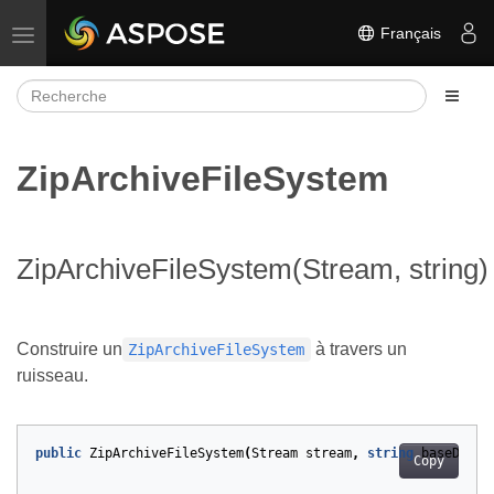
Français
Basculer la navigation
ZipArchiveFileSystem
ZipArchiveFileSystem(Stream, string)
Construire un
à travers un
ZipArchiveFileSystem
ruisseau.
public
ZipArchiveFileSystem
(
Stream
stream
,
string
baseDir
)
Copy