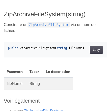
ZipArchiveFileSystem(string)
Construire un
via un nom de
ZipArchiveFileSystem
fichier.
public
ZipArchiveFileSystem
(
string
fileName
)
Copy
Paramètre
Taper
La description
fileName
String
Voir également
class
ZipArchiveFileSystem