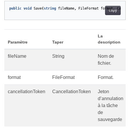
public
void
Save
(
string
fileName
,
FileFormat
format
,
Cancel
Copy
La
Paramètre
Taper
description
fileName
String
Nom de
fichier.
format
FileFormat
Format.
cancellationToken
CancellationToken
Jeton
d’annulation
à la tâche
de
sauvegarde