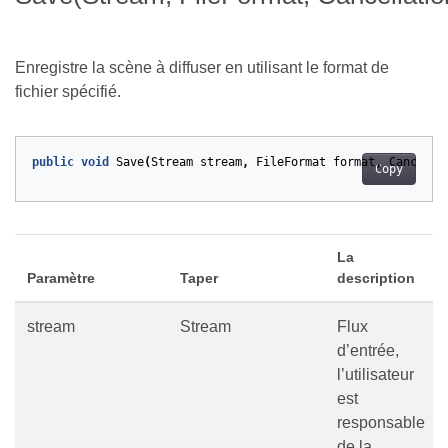
Enregistre la scène à diffuser en utilisant le format de
fichier spécifié.
public
void
Save
(
Stream
stream
,
FileFormat
format
,
Cancella
Copy
La
Paramètre
Taper
description
stream
Stream
Flux
d’entrée,
l’utilisateur
est
responsable
de la