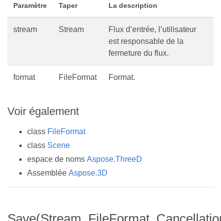
Paramètre
Taper
La description
stream
Stream
Flux d’entrée, l’utilisateur
est responsable de la
fermeture du flux.
format
FileFormat
Format.
Voir également
class
FileFormat
class
Scene
espace de noms
Aspose.ThreeD
Assemblée
Aspose.3D
Save(Stream, FileFormat, Cancellati