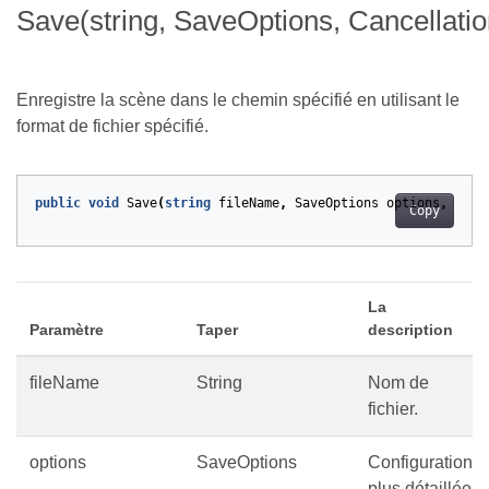
Save(string, SaveOptions, Cancellati
Enregistre la scène dans le chemin spécifié en utilisant le
format de fichier spécifié.
public
void
Save
(
string
fileName
,
SaveOptions
options
,
Canc
Copy
La
Paramètre
Taper
description
fileName
String
Nom de
fichier.
options
SaveOptions
Configuration
plus détaillée