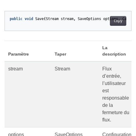
public
void
Save
(
Stream
stream
,
SaveOptions
options
,
Cancel
Copy
La
Paramètre
Taper
description
stream
Stream
Flux
d’entrée,
l’utilisateur
est
responsable
de la
fermeture du
flux.
options
SaveOptions
Configuration