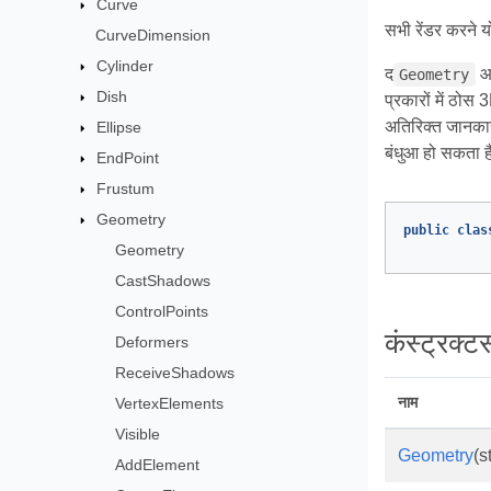
Curve
सभी रेंडर करने यो
CurveDimension
Cylinder
द
आध
Geometry
Dish
प्रकारों में ठो
अतिरिक्त जानकारी 
Ellipse
बंधुआ हो सकता 
EndPoint
Frustum
Geometry
public
clas
Geometry
CastShadows
ControlPoints
कंस्ट्रक्टर्
Deformers
ReceiveShadows
नाम
VertexElements
Visible
Geometry
(s
AddElement