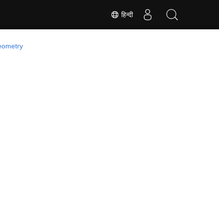
हिन्दी
eometry