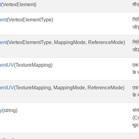
t
(VertexElement)
मौजू
ent
(VertexElementType)
निर
जोड
ent
(VertexElementType, MappingMode, ReferenceMode)
निर
जोड
mentUV
(TextureMapping)
एक 
के 
mentUV
(TextureMapping, MappingMode, ReferenceMode)
एक 
के 
y
(string)
संप
(Cr
मूल