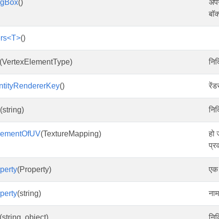
ngBox
()
अपन
बॉक
rs<T>
()
(VertexElementType)
निर्
ntityRendererKey
()
रें
(string)
निर्
lementOfUV
(TextureMapping)
हो 
प्र
perty
(Property)
एक 
perty
(string)
नाम 
(string, object)
निर