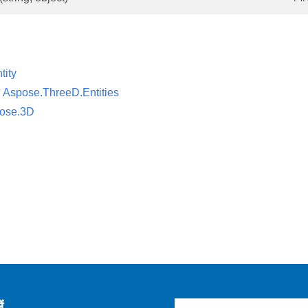
tity
न
Aspose.ThreeD.Entities
ose.3D
ं