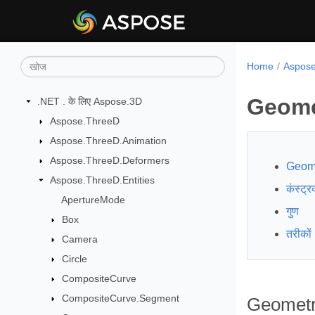
Home
Aspose.
Geome
.NET . के लिए Aspose.3D
Aspose.ThreeD
Aspose.ThreeD.Animation
Aspose.ThreeD.Deformers
Geome
Aspose.ThreeD.Entities
कंस्ट्रक
ApertureMode
गुण
Box
तरीकों
Camera
Circle
CompositeCurve
CompositeCurve.Segment
Geometr