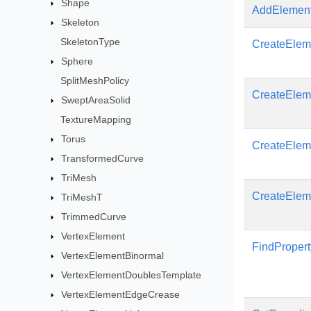
Shape
AddElemen
Skeleton
SkeletonType
CreateElem
Sphere
SplitMeshPolicy
CreateElem
SweptAreaSolid
TextureMapping
Torus
CreateEle
TransformedCurve
TriMesh
CreateEle
TriMeshT
TrimmedCurve
VertexElement
FindPropert
VertexElementBinormal
VertexElementDoublesTemplate
VertexElementEdgeCrease