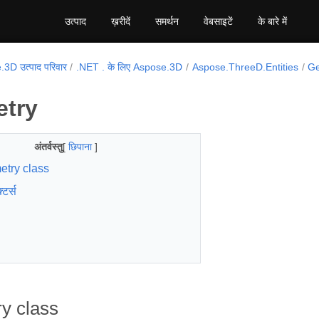
उत्पाद
ख़रीदें
समर्थन
वेबसाइटें
के बारे में
3D उत्पाद परिवार
.NET . के लिए Aspose.3D
Aspose.ThreeD.Entities
G
try
अंतर्वस्तु
[
छिपाना
]
try class
्टर्स
y class