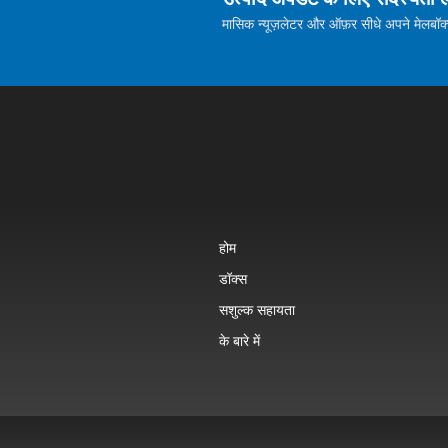
मासिक न्यूज़लेटर और ऑफ़र सीधे अपने मेलबॉक्स म
होम
डॉक्स
सशुल्क सहायता
के बारे में