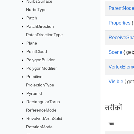
NurbsSurface
ParentNod
NurbsType
Patch
Properties
{ 
PatchDirection
PatchDirectionType
ReceiveSh
Plane
PointCloud
Scene
{ get;
PolygonBuilder
VertexElem
PolygonModifier
Primitive
Visible
{ get;
ProjectionType
Pyramid
RectangularTorus
तरीकों
ReferenceMode
RevolvedAreaSolid
नाम
RotationMode