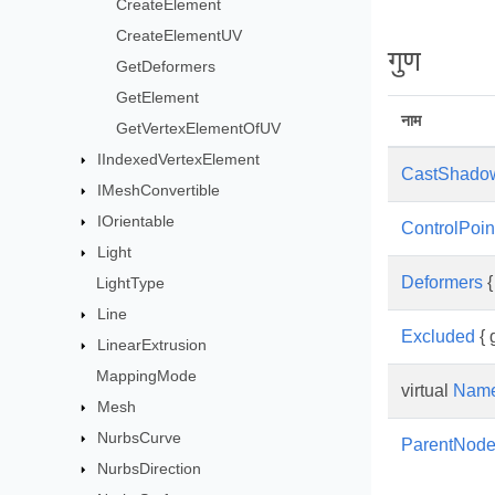
CreateElement
CreateElementUV
गुण
GetDeformers
GetElement
नाम
GetVertexElementOfUV
IIndexedVertexElement
CastShado
IMeshConvertible
IOrientable
ControlPoin
Light
Deformers
{
LightType
Line
Excluded
{ g
LinearExtrusion
MappingMode
virtual
Nam
Mesh
NurbsCurve
ParentNod
NurbsDirection