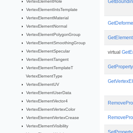
VertexElementHole
GetBoundi
VertexElementIntsTemplate
VertexElementMaterial
GetDeforme
VertexElementNormal
VertexElementPolygonGroup
GetElement
VertexElementSmoothingGroup
VertexElementSpecular
virtual
GetE
VertexElementTangent
GetProperty
VertexElementTemplateT
VertexElementType
GetVertexE
VertexElementUV
VertexElementUserData
VertexElementVector4
RemovePro
VertexElementVertexColor
RemovePro
VertexElementVertexCrease
VertexElementVisibility
SetProperty