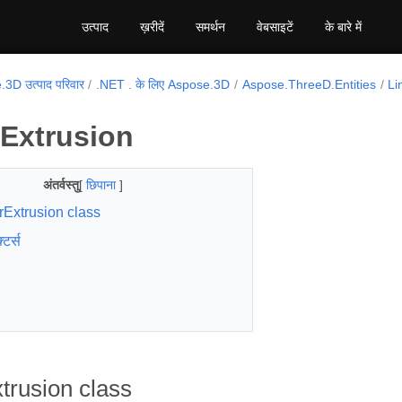
उत्पाद
ख़रीदें
समर्थन
वेबसाइटें
के बारे में
3D उत्पाद परिवार
.NET . के लिए Aspose.3D
Aspose.ThreeD.Entities
Li
rExtrusion
अंतर्वस्तु
[
छिपाना
]
rExtrusion class
्टर्स
trusion class