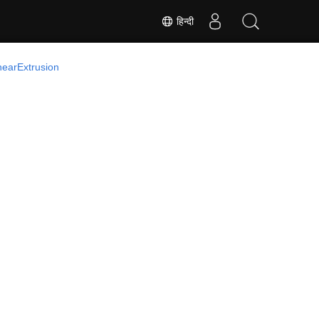
हिन्दी
nearExtrusion