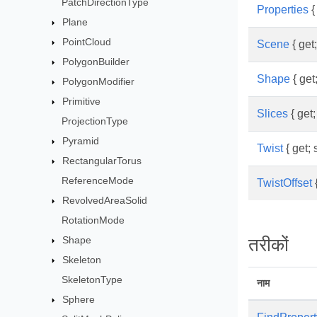
PatchDirectionType
Properties
{ 
Plane
PointCloud
Scene
{ get;
PolygonBuilder
Shape
{ get;
PolygonModifier
Primitive
Slices
{ get;
ProjectionType
Pyramid
Twist
{ get; s
RectangularTorus
ReferenceMode
TwistOffset
{
RevolvedAreaSolid
RotationMode
Shape
तरीकों
Skeleton
SkeletonType
नाम
Sphere