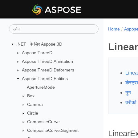
Home
Aspose.
Linea
.NET . के लिए Aspose.3D
Aspose.ThreeD
Aspose.ThreeD.Animation
Aspose.ThreeD.Deformers
Linea
Aspose.ThreeD.Entities
कंस्ट्रक
ApertureMode
गुण
Box
तरीकों
Camera
Circle
CompositeCurve
CompositeCurve.Segment
LinearEx