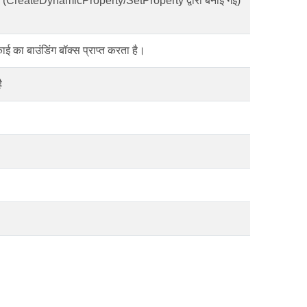
ती है (CreateDynamicProperty/SetProperty द्वारा बनाई गई)
काई का बाउंडिंग बॉक्स प्राप्त करता है।
ै