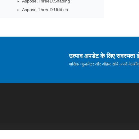
Aspose.ThreeD.Shading
Aspose.ThreeD.Utilities
उत्पाद अपडेट के लिए सदस्यता ले
मासिक न्यूज़लेटर और ऑफ़र सीधे अपने मेलबॉक्स म
होम