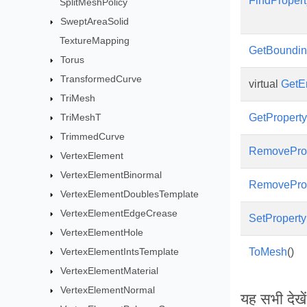
FindPropert
SplitMeshPolicy
SweptAreaSolid
TextureMapping
GetBoundi
Torus
TransformedCurve
virtual
GetE
TriMesh
TriMeshT
GetProperty
TrimmedCurve
RemovePro
VertexElement
VertexElementBinormal
RemovePro
VertexElementDoublesTemplate
VertexElementEdgeCrease
SetProperty
VertexElementHole
VertexElementIntsTemplate
ToMesh
()
VertexElementMaterial
VertexElementNormal
यह सभी देखें