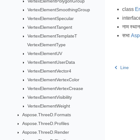
VertexElementPolygonGroup
class
En
VertexElementSmoothingGroup
interfa
VertexElementSpecular
नाम स्था
VertexElementTangent
सभा
Asp
VertexElementTemplateT
VertexElementType
VertexElementUV
VertexElementUserData
Line
VertexElementVector4
VertexElementVertexColor
VertexElementVertexCrease
VertexElementVisibility
VertexElementWeight
Aspose.ThreeD.Formats
Aspose.ThreeD.Profiles
Aspose.ThreeD.Render