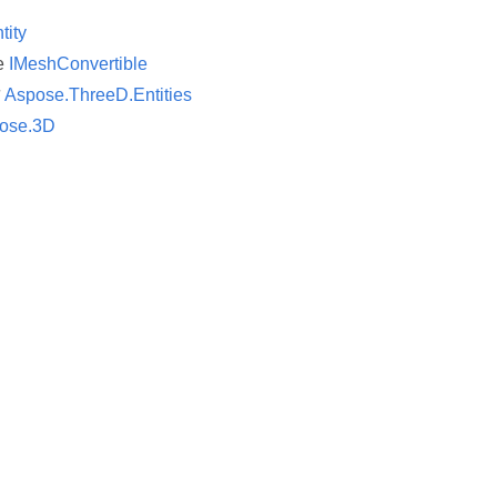
tity
ce
IMeshConvertible
न
Aspose.ThreeD.Entities
ose.3D