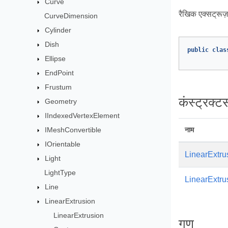
Curve
रैखिक एक्सट्रूज
CurveDimension
Cylinder
Dish
public
clas
Ellipse
EndPoint
Frustum
कंस्ट्रक्टर्
Geometry
IIndexedVertexElement
IMeshConvertible
नाम
IOrientable
LinearExtru
Light
LightType
LinearExtru
Line
LinearExtrusion
LinearExtrusion
गुण