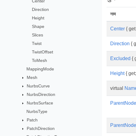
Center
Direction
नाम
Height
Shape
Center
{ get;
Slices
Twist
Direction
{ g
TwistOffset
Excluded
{ g
ToMesh
MappingMode
Height
{ get;
Mesh
NurbsCurve
virtual
Nam
NurbsDirection
NurbsSurface
ParentNod
NurbsType
Patch
ParentNod
PatchDirection