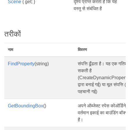
Scene
{ get; }
दृश्य प्राप्त करता है कि यह
वस्तु से संबंधित है
तरीकों
नाम
विवरण
FindProperty
(string)
संपत्ति ढूँढता है। यह एक गतिशील
सकती है
(CreateDynamicProperty/
द्वारा बनाई गई) या मूल संपत्ति (
पहचानी गई)
GetBoundingBox
()
अपने ऑब्जेक्ट स्पेस कोऑर्डिनेट 
वर्तमान इकाई का बाउंडिंग बॉक्स 
है।