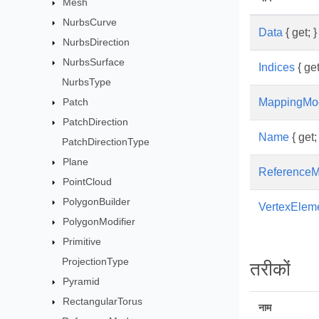
Mesh
NurbsCurve
Data
{ get; }
NurbsDirection
NurbsSurface
Indices
{ get
NurbsType
Patch
MappingMo
PatchDirection
Name
{ get; 
PatchDirectionType
Plane
Reference
PointCloud
PolygonBuilder
VertexElem
PolygonModifier
Primitive
ProjectionType
तरीकों
Pyramid
RectangularTorus
नाम