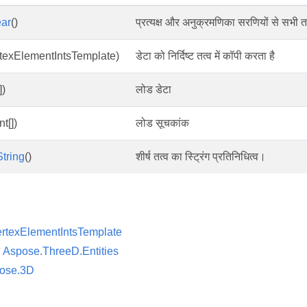
ear
()
प्रत्यक्ष और अनुक्रमणिका सरणियों से सभी तत
rtexElementIntsTemplate)
डेटा को निर्दिष्ट तत्व में कॉपी करता है
])
लोड डेटा
nt[])
लोड सूचकांक
tring
()
शीर्ष तत्व का स्ट्रिंग प्रतिनिधित्व।
rtexElementIntsTemplate
न
Aspose.ThreeD.Entities
ose.3D