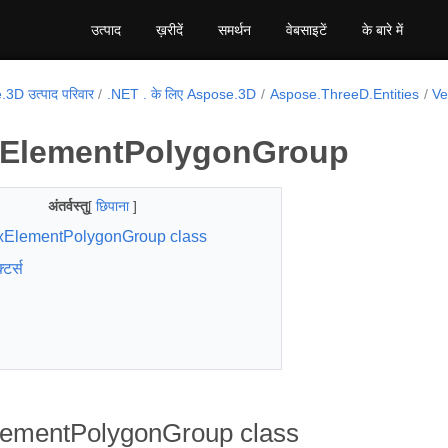
उत्पाद
ख़रीदें
समर्थन
वेबसाइटें
के बारे में
3D उत्पाद परिवार
.NET . के लिए Aspose.3D
Aspose.ThreeD.Entities
Ve
xElementPolygonGroup
अंतर्वस्तु
[
छिपाना
]
xElementPolygonGroup class
्टर्स
lementPolygonGroup class