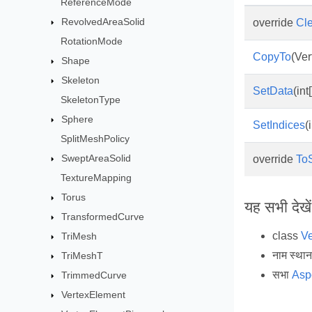
ReferenceMode
RevolvedAreaSolid
override
Cl
RotationMode
CopyTo
(Ve
Shape
Skeleton
SetData
(int[
SkeletonType
Sphere
SetIndices
(i
SplitMeshPolicy
SweptAreaSolid
override
ToS
TextureMapping
Torus
यह सभी देखें
TransformedCurve
class
Ve
TriMesh
नाम स्था
TriMeshT
सभा
Asp
TrimmedCurve
VertexElement