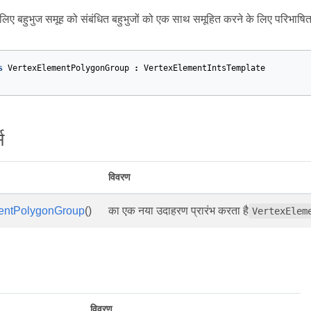
के लिए बहुभुज समूह को संबंधित बहुभुजों को एक साथ समूहित करने के लिए परिभाष
s
VertexElementPolygonGroup
:
VertexElementIntsTemplate
स
विवरण
entPolygonGroup
()
का एक नया उदाहरण प्रारंभ करता है
VertexElem
विवरण