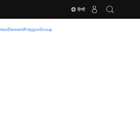
हिन्दी
rtexElementPolygonGroup