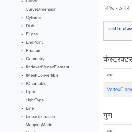
Curve
निर्दिष्ट घटकों 
CurveDimension
Cylinder
Dish
public
clas
Ellipse
EndPoint
Frustum
कंस्ट्रक्टर्
Geometry
IIndexedVertexElement
IMeshConvertible
नाम
IOrientable
VertexElem
Light
LightType
Line
गुण
LinearExtrusion
MappingMode
नाम