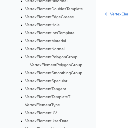
VertexElementBinormal
VertexElementDoublesTemplate
VertexEl
VertexElementEdgeCrease
VertexElementHole
VertexElementIntsTemplate
VertexElementMaterial
VertexElementNormal
VertexElementPolygonGroup
VertexElementPolygonGroup
VertexElementSmoothingGroup
VertexElementSpecular
VertexElementTangent
VertexElementTemplateT
VertexElementType
VertexElementUV
VertexElementUserData