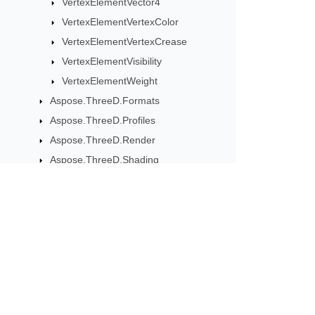
VertexElementVector4
VertexElementVertexColor
VertexElementVertexCrease
VertexElementVisibility
VertexElementWeight
Aspose.ThreeD.Formats
Aspose.ThreeD.Profiles
Aspose.ThreeD.Render
Aspose.ThreeD.Shading
Aspose.ThreeD.Utilities
उत्पाद अपडेट के लिए सदस्यता ले
मासिक न्यूज़लेटर और ऑफ़र सीधे अपने मेलबॉक्स म