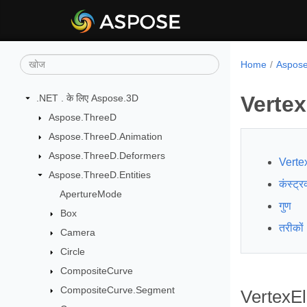
Home
Aspose.
Verte
.NET . के लिए Aspose.3D
Aspose.ThreeD
Aspose.ThreeD.Animation
Aspose.ThreeD.Deformers
Verte
Aspose.ThreeD.Entities
कंस्ट्रक
ApertureMode
गुण
Box
तरीकों
Camera
Circle
CompositeCurve
CompositeCurve.Segment
VertexE