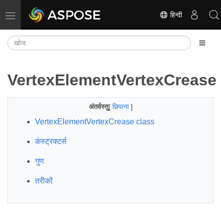
हिन्दी
नेविगेशन टॉगल करें
VertexElementVertexCrease
अंतर्वस्तु
[
छिपाना
]
VertexElementVertexCrease class
कंस्ट्रक्टर्स
गुण
तरीकों