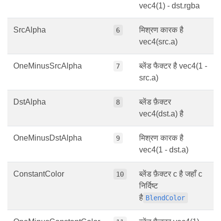
vec4(1) - dst.rgba
SrcAlpha
मिश्रण कारक है
6
vec4(src.a)
OneMinusSrcAlpha
ब्लेंड फैक्टर है vec4(1 -
7
src.a)
DstAlpha
ब्लेंड फ़ैक्टर
8
vec4(dst.a) है
OneMinusDstAlpha
मिश्रण कारक है
9
vec4(1 - dst.a)
ConstantColor
ब्लेंड फ़ैक्टर c है जहाँ c
10
निर्दिष्ट
है
BlendColor