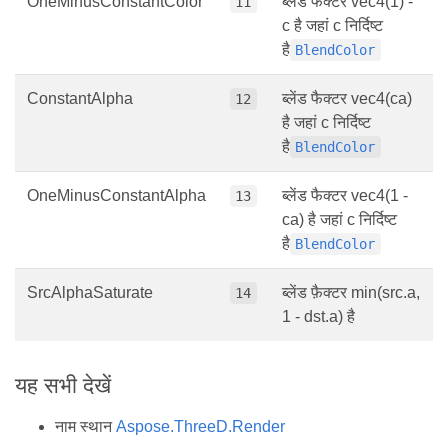
OneMinusConstantColor
ब्लेंड फैक्टर vec4(1) -
11
c है जहां c निर्दिष्ट
है
BlendColor
ConstantAlpha
ब्लेंड फैक्टर vec4(ca)
12
है जहां c निर्दिष्ट
है
BlendColor
OneMinusConstantAlpha
ब्लेंड फैक्टर vec4(1 -
13
ca) है जहां c निर्दिष्ट
है
BlendColor
SrcAlphaSaturate
ब्लेंड फ़ैक्टर min(src.a,
14
1 - dst.a) है
यह सभी देखें
नाम स्थान
Aspose.ThreeD.Render