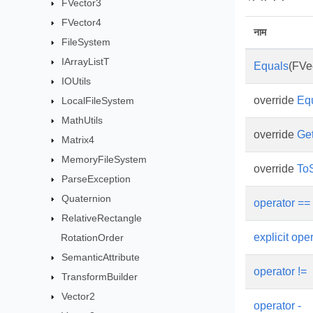
FVector3
FVector4
नाम
FileSystem
IArrayListT
Equals
(FVe
IOUtils
override
Eq
LocalFileSystem
MathUtils
override
Ge
Matrix4
MemoryFileSystem
override
ToS
ParseException
Quaternion
operator ==
RelativeRectangle
explicit ope
RotationOrder
SemanticAttribute
operator !=
TransformBuilder
Vector2
operator -