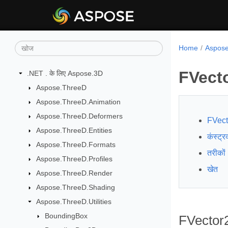
Home
Aspose.
FVect
.NET . के लिए Aspose.3D
Aspose.ThreeD
Aspose.ThreeD.Animation
Aspose.ThreeD.Deformers
FVect
Aspose.ThreeD.Entities
कंस्ट्रक
Aspose.ThreeD.Formats
तरीकों
Aspose.ThreeD.Profiles
खेत
Aspose.ThreeD.Render
Aspose.ThreeD.Shading
Aspose.ThreeD.Utilities
BoundingBox
FVector2