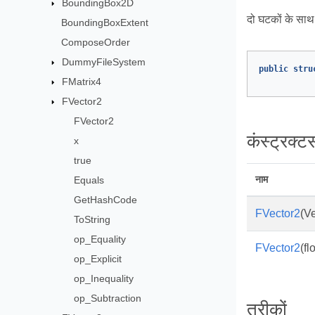
BoundingBox2D
दो घटकों के साथ
BoundingBoxExtent
ComposeOrder
DummyFileSystem
public
stru
FMatrix4
FVector2
FVector2
कंस्ट्रक्टर्
x
true
नाम
Equals
GetHashCode
FVector2
(V
ToString
op_Equality
FVector2
(fl
op_Explicit
op_Inequality
op_Subtraction
तरीकों