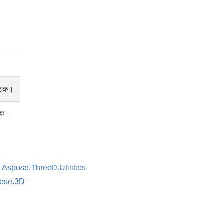
घटक।
टक।
न
Aspose.ThreeD.Utilities
ose.3D