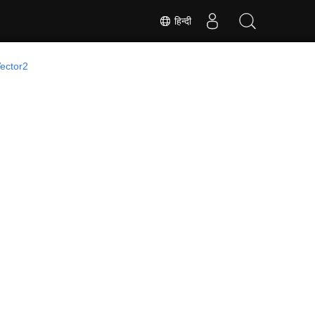
हिन्दी
ector2