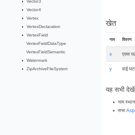
Vector3
Vector4
Vertex
खेत
VertexDeclaration
VertexField
नाम
विवरण
VertexFieldDataType
VertexFieldSemantic
x
एक्स 
Watermark
ZipArchiveFileSystem
y
वाई घ
यह सभी देखें
नाम स्था
सभा
Asp