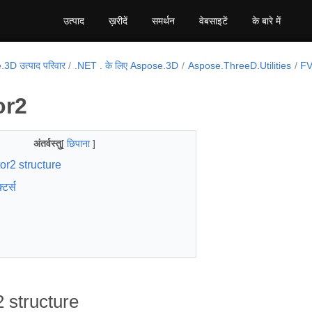
उत्पाद
ख़रीदें
समर्थन
वेबसाइटें
के बारे में
3D उत्पाद परिवार
.NET . के लिए Aspose.3D
Aspose.ThreeD.Utilities
FV
or2
अंतर्वस्तु
[
छिपाना
]
or2 structure
्टर्स
 structure