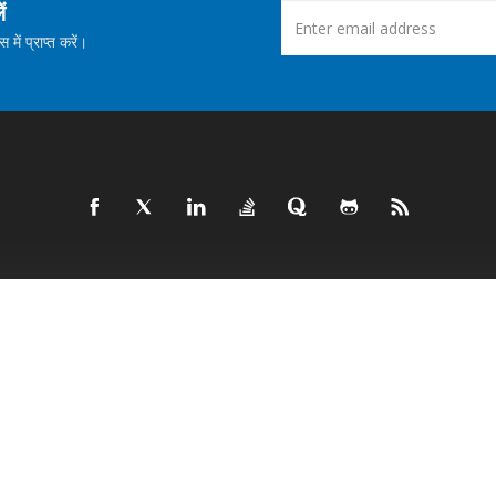
ं
ें प्राप्त करें।
उत्पाद
नई रिलीज़
लाइव डेमो
मुफ़्त सहायता
Blog