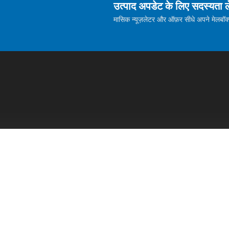
उत्पाद अपडेट के लिए सदस्यता ले
मासिक न्यूज़लेटर और ऑफ़र सीधे अपने मेलबॉक्स म
होम
डॉक्स
सशुल्क सहायता
के बारे में