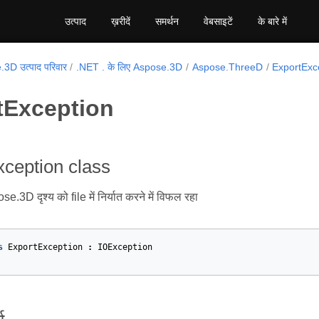
उत्पाद
ख़रीदें
समर्थन
वेबसाइटें
के बारे में
3D उत्पाद परिवार
.NET . के लिए Aspose.3D
Aspose.ThreeD
ExportExc
tException
ception class
3D दृश्य को file में निर्यात करने में विफल रहा
s
ExportException
:
IOException