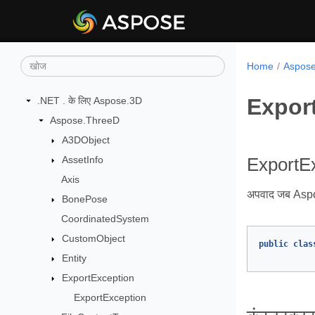
Home
Aspose.
Expor
.NET . के लिए Aspose.3D
Aspose.ThreeD
A3DObject
AssetInfo
ExportEx
Axis
अपवाद जब Aspose.
BonePose
CoordinatedSystem
CustomObject
public
clas
Entity
ExportException
ExportException