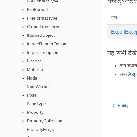
कंस्ट्रक्टर्
FileContentType
FileFormat
नाम
FileFormatType
GlobalTransform
ExportExce
INamedObject
ImageRenderOptions
यह सभी देखें
ImportException
License
नाम स्था
Metered
सभा
Asp
Node
NodeVisitor
Pose
PoseType
Entity
Property
PropertyCollection
PropertyFlags