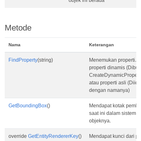
objek ini berada
Metode
Nama
Keterangan
FindProperty
(string)
Menemukan properti. In
properti dinamis (Dibua
CreateDynamicProperty
atau properti asli (Diide
dengan namanya)
GetBoundingBox
()
Mendapat kotak pembat
saat ini dalam sistem k
objeknya.
override
GetEntityRendererKey
()
Mendapat kunci dari pe