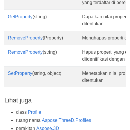
yang terdaftar di peren
GetProperty
(string)
Dapatkan nilai properti
ditentukan
RemoveProperty
(Property)
Menghapus properti di
RemoveProperty
(string)
Hapus properti yang di
diidentifikasi dengan 
SetProperty
(string, object)
Menetapkan nilai prope
ditentukan
Lihat juga
class
Profile
ruang nama
Aspose.ThreeD.Profiles
perakitan
Aspose.3D