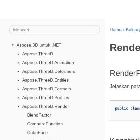
Home
Keluar
Rende
Aspose.3D untuk .NET
Aspose.ThreeD
Aspose.ThreeD.Animation
Aspose.ThreeD.Deformers
RenderP
Aspose.ThreeD.Entities
Jelaskan para
Aspose.ThreeD.Formats
Aspose.ThreeD.Profiles
Aspose.ThreeD.Render
public
clas
BlendFactor
CompareFunction
CubeFace