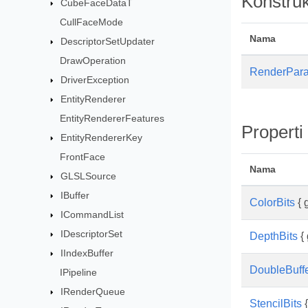
Konstruk
CubeFaceDataT
CullFaceMode
Nama
DescriptorSetUpdater
DrawOperation
RenderPara
DriverException
EntityRenderer
EntityRendererFeatures
Properti
EntityRendererKey
FrontFace
Nama
GLSLSource
IBuffer
ColorBits
{ g
ICommandList
IDescriptorSet
DepthBits
{ 
IIndexBuffer
DoubleBuff
IPipeline
IRenderQueue
StencilBits
{