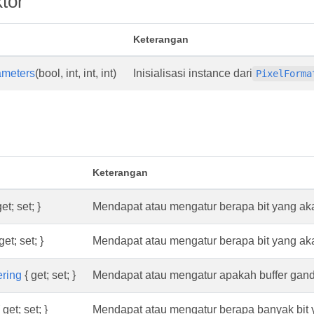
tor
Keterangan
meters
(bool, int, int, int)
Inisialisasi instance dari
PixelForma
Keterangan
et; set; }
Mendapat atau mengatur berapa bit yang aka
get; set; }
Mendapat atau mengatur berapa bit yang aka
ering
{ get; set; }
Mendapat atau mengatur apakah buffer gan
 get; set; }
Mendapat atau mengatur berapa banyak bit y