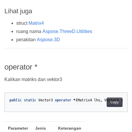
Lihat juga
struct
Matrix4
ruang nama
Aspose.ThreeD.Utilities
perakitan
Aspose.3D
operator *
Kalikan matriks dan vektor3
public
static
Vector3
operator
*(
Matrix4
lhs
,
Vector3
v
)
Copy
Parameter
Jenis
Keterangan