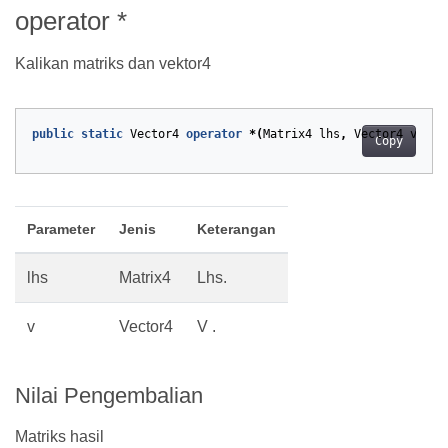
operator *
Kalikan matriks dan vektor4
public
static
Vector4
operator
*(
Matrix4
lhs
,
Vector4
v
)
Copy
Parameter
Jenis
Keterangan
lhs
Matrix4
Lhs.
v
Vector4
V .
Nilai Pengembalian
Matriks hasil