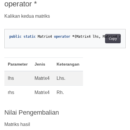
operator *
Kalikan kedua matriks
public
static
Matrix4
operator
*(
Matrix4
lhs
,
Matrix4
rhs
)
Copy
Parameter
Jenis
Keterangan
lhs
Matrix4
Lhs.
rhs
Matrix4
Rh.
Nilai Pengembalian
Matriks hasil