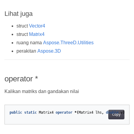
Lihat juga
struct
Vector4
struct
Matrix4
ruang nama
Aspose.ThreeD.Utilities
perakitan
Aspose.3D
operator *
Kalikan matriks dan gandakan nilai
public
static
Matrix4
operator
*(
Matrix4
lhs
,
double
v
)
Copy