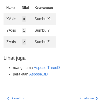
Nama
Nilai
Keterangan
XAxis
Sumbu X.
0
YAxis
Sumbu Y.
1
ZAxis
Sumbu Z.
2
Lihat juga
ruang nama
Aspose.ThreeD
perakitan
Aspose.3D
AssetInfo
BonePose