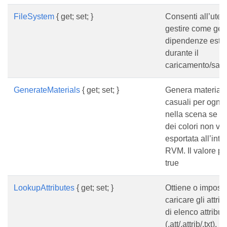
FileSystem
{ get; set; }
Consenti all’uten
gestire come gest
dipendenze este
durante il
caricamento/salv
GenerateMaterials
{ get; set; }
Genera materiali 
casuali per ogni 
nella scena se la
dei colori non vi
esportata all’inter
RVM. Il valore pr
true
LookupAttributes
{ get; set; }
Ottiene o impost
caricare gli attribu
di elenco attribut
(.att/.attrib/.txt), i