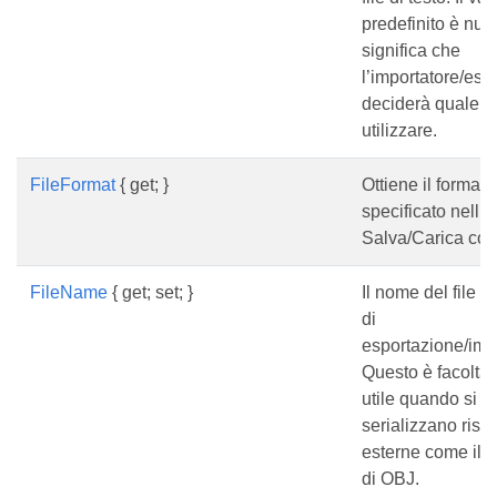
predefinito è null,
significa che
l’importatore/esp
deciderà quale co
utilizzare.
FileFormat
{ get; }
Ottiene il formato 
specificato nell’
Salva/Carica cor
FileName
{ get; set; }
Il nome del file d
di
esportazione/imp
Questo è facoltat
utile quando si
serializzano riso
esterne come il m
di OBJ.