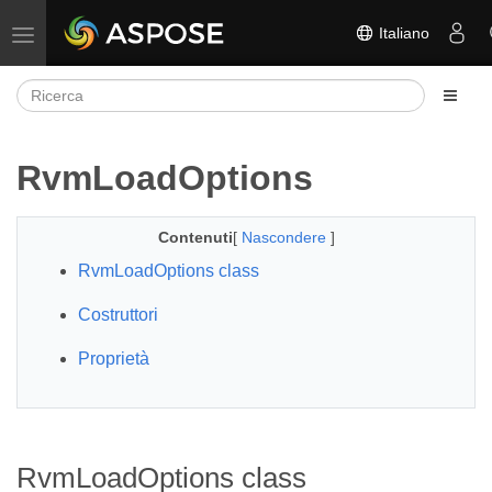
Italiano
Attiva/disattiva la navigazione
RvmLoadOptions
Contenuti
[
Nascondere
]
RvmLoadOptions class
Costruttori
Proprietà
RvmLoadOptions class