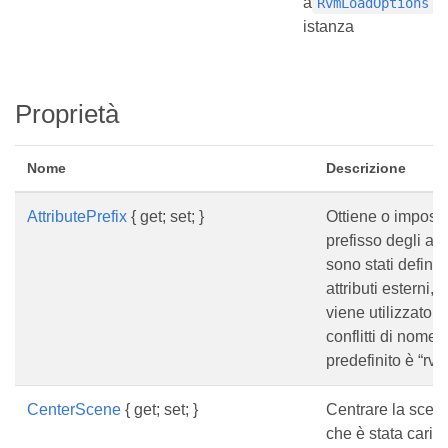
a
RvmLoadOptions
istanza
Proprietà
Nome
Descrizione
AttributePrefix
{ get; set; }
Ottiene o imposta
prefisso degli att
sono stati definiti 
attributi esterni, I
viene utilizzato p
conflitti di nome, 
predefinito è “rvm
CenterScene
{ get; set; }
Centrare la scen
che è stata carica