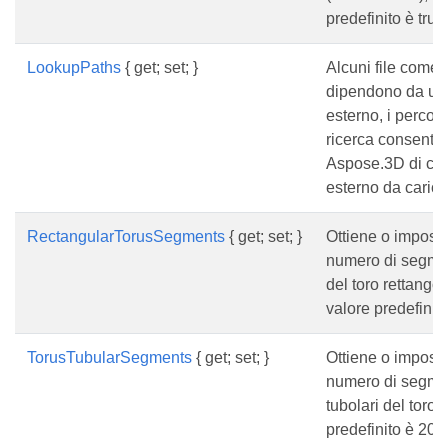
predefinito è true
LookupPaths
{ get; set; }
Alcuni file come
dipendono da un 
esterno, i percors
ricerca consenti
Aspose.3D di cerc
esterno da carica
RectangularTorusSegments
{ get; set; }
Ottiene o imposta
numero di segmen
del toro rettangola
valore predefinit
TorusTubularSegments
{ get; set; }
Ottiene o imposta
numero di segme
tubolari del toro, 
predefinito è 20