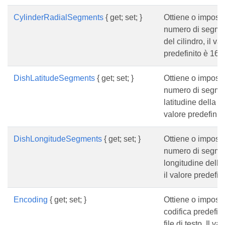
CylinderRadialSegments
{ get; set; }
Ottiene o imposta
numero di segmen
del cilindro, il va
predefinito è 16
DishLatitudeSegments
{ get; set; }
Ottiene o imposta
numero di segmen
latitudine della p
valore predefinito
DishLongitudeSegments
{ get; set; }
Ottiene o imposta
numero di segmen
longitudine della
il valore predefin
Encoding
{ get; set; }
Ottiene o imposta
codifica predefini
file di testo. Il va