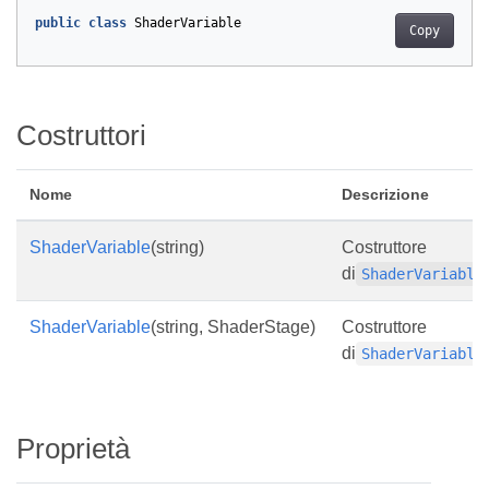
public
class
ShaderVariable
Copy
Costruttori
Nome
Descrizione
ShaderVariable
(string)
Costruttore
di
ShaderVariable
ShaderVariable
(string, ShaderStage)
Costruttore
di
ShaderVariable
Proprietà