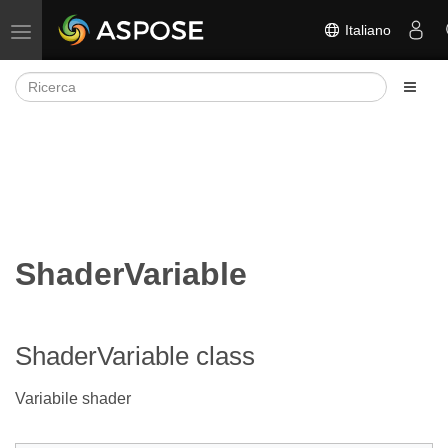
Italiano
Attiva/disattiva la navigazione
ShaderVariable
ShaderVariable class
Variabile shader