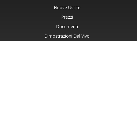
Nuove Uscite
Prezzi
Documenti
Dimostrazioni Dal Vivo
Supporto Gratuito
Consulenza Gratuita
Assistenza A Pagamento
Blog
Siti Web
Informazioni Su
© Aspose Pty Ltd 2001-2026. Tutti i diritti riservati.
Informativa sulla privacy
Termini di utilizzo
Contatto