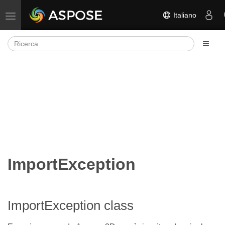
Italiano
Attiva/disattiva la navigazione
ImportException
ImportException class