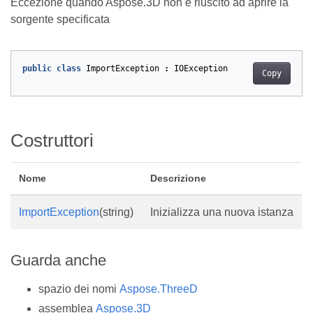
Eccezione quando Aspose.3D non è riuscito ad aprire la
sorgente specificata
public
class
ImportException
:
IOException
Copy
Costruttori
Nome
Descrizione
ImportException
(string)
Inizializza una nuova istanza
Guarda anche
spazio dei nomi
Aspose.ThreeD
assemblea
Aspose.3D