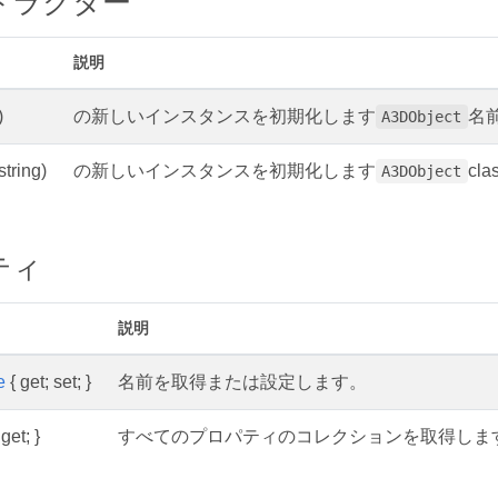
トラクター
説明
)
の新しいインスタンスを初期化します
名
A3DObject
string)
の新しいインスタンスを初期化します
cla
A3DObject
ティ
説明
e
{ get; set; }
名前を取得または設定します。
get; }
すべてのプロパティのコレクションを取得しま