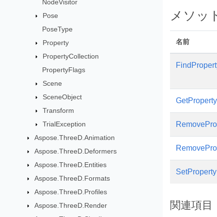
NodeVisitor
メソッ
Pose
PoseType
名前
Property
PropertyCollection
FindPropert
PropertyFlags
Scene
SceneObject
GetProperty
Transform
TrialException
RemovePro
Aspose.ThreeD.Animation
RemovePro
Aspose.ThreeD.Deformers
Aspose.ThreeD.Entities
SetProperty
Aspose.ThreeD.Formats
Aspose.ThreeD.Profiles
関連項目
Aspose.ThreeD.Render