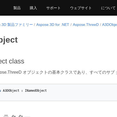
製品
購入
サポート
ウェブサイト
について
se.3D 製品ファミリー
Aspose.3D for .NET
Aspose.ThreeD
A3DObje
ject
ct class
spose.ThreeD オブジェクトの基本クラスであり、すべての
s
A3DObject
:
INamedObject