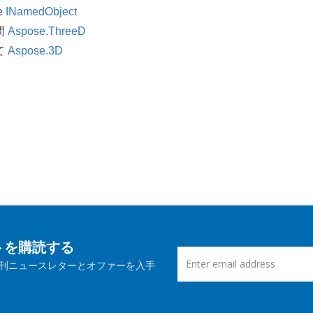
ce
INamedObject
間
Aspose.ThreeD
て
Aspose.3D
ートを購読する
刊ニュースレターとオファーを入手