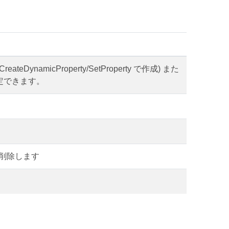
namicProperty/SetProperty で作成) また
指定できます。
を削除します