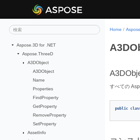
Home
Aspo
A3DOb
Aspose.3D for .NET
Aspose.ThreeD
A3DObject
A3DObject
A3DObje
Name
すべての A
Properties
FindProperty
GetProperty
public
clas
RemoveProperty
SetProperty
AssetInfo