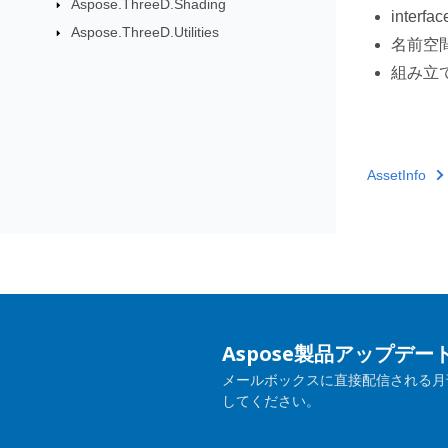
Aspose.ThreeD.Shading
interfa
Aspose.ThreeD.Utilities
名前空
組み立
AssetInfo
Aspose製品アップデ
メールボックスに直接配信される月
してください。