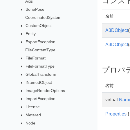
コンス
Axis
BonePose
名前
CoordinatedSystem
CustomObject
A3DObject
(
Entity
ExportException
A3DObject
(
FileContentType
FileFormat
FileFormatType
プロパ
GlobalTransform
INamedObject
名前
ImageRenderOptions
ImportException
virtual
Nam
License
Properties
{ 
Metered
Node