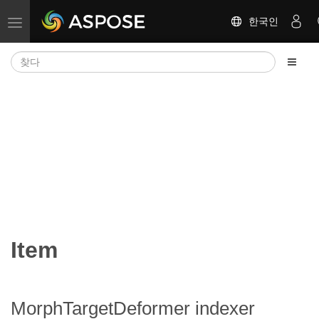
한국인
탐색 전환
Item
MorphTargetDeformer indexer