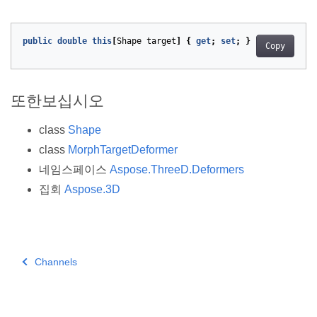
public
double
this
[
Shape
target
]
{
get
;
set
;
}
Copy
또한보십시오
class
Shape
class
MorphTargetDeformer
네임스페이스
Aspose.ThreeD.Deformers
집회
Aspose.3D
Channels