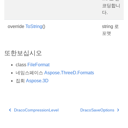
코딩합니
다.
override
ToString
()
string 로
포맷
또한보십시오
class
FileFormat
네임스페이스
Aspose.ThreeD.Formats
집회
Aspose.3D
DracoCompressionLevel
DracoSaveOptions