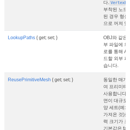
다.
VertexEl
부착된 노드
된 경우 형상
으로 꺼져 있
LookupPaths
{ get; set; }
OBJ와 같은
부 파일에 의
로를 통해 As
드할 외부 파
습니다.
ReusePrimitiveMesh
{ get; set; }
동일한 매개
여 프리미티
사용합니다. 
면이 대규모
양 세트(예: 
가져온 것)로
력 크기가 크
기본값은 fal