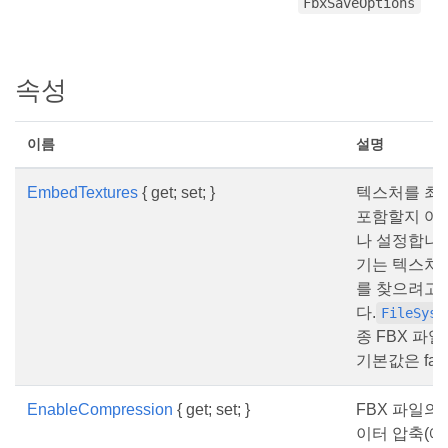
FbxSaveOptions
속성
이름
설명
EmbedTextures
{ get; set; }
텍스처를 최
포함할지 여
나 설정합니다
기는 텍스처
를 찾으려고
다.
FileSyst
종 FBX 파
기본값은 fal
EnableCompression
{ get; set; }
FBX 파일의
이터 압축(예