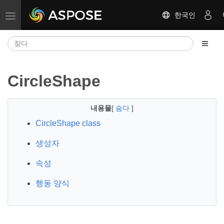
한국인
탐색 전환
CircleShape
내용물
[
숨다
]
CircleShape class
생성자
속성
행동 양식