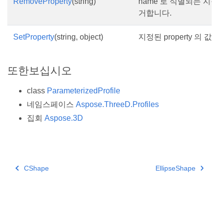
RemoveProperty
(string)
name 로 식별되는 지
거합니다.
SetProperty
(string, object)
지정된 property 의 
또한보십시오
class
ParameterizedProfile
네임스페이스
Aspose.ThreeD.Profiles
집회
Aspose.3D
CShape
EllipseShape