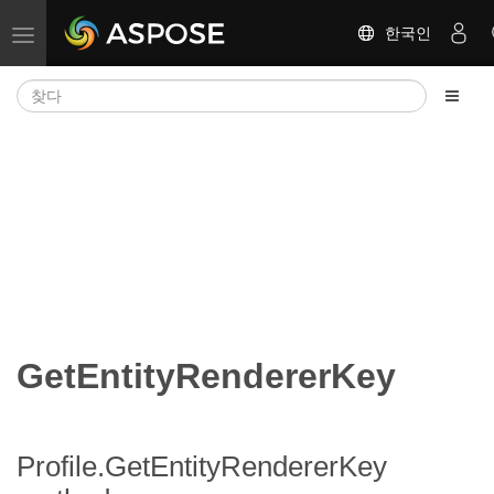
한국인
탐색 전환
GetEntityRendererKey
Profile.GetEntityRendererKey