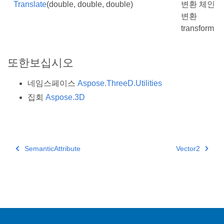
Translate
(double, double, double)
변환 체인
변환
transform
또한보십시오
네임스페이스
Aspose.ThreeD.Utilities
집회
Aspose.3D
SemanticAttribute
Vector2