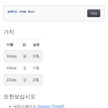
public
enum
Axis
Copy
가치
이름
값
설명
XAxis
X축.
0
YAxis
Y축.
1
ZAxis
Z축.
2
또한보십시오
네임스페이스
Aspose.ThreeD