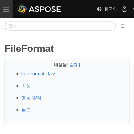
한국인
탐색 전환
FileFormat
내용물
[
숨다
]
FileFormat class
속성
행동 양식
필드