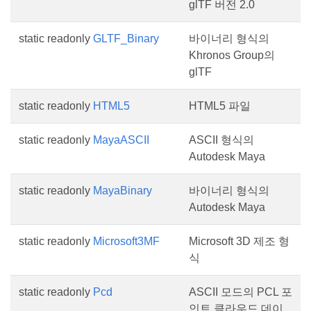
glTF 버전 2.0
static readonly
GLTF_Binary
바이너리 형식의
Khronos Group의
glTF
static readonly
HTML5
HTML5 파일
static readonly
MayaASCII
ASCII 형식의
Autodesk Maya
static readonly
MayaBinary
바이너리 형식의
Autodesk Maya
static readonly
Microsoft3MF
Microsoft 3D 제조 형
식
static readonly
Pcd
ASCII 모드의 PCL 포
인트 클라우드 데이