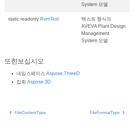
System 모델
static readonly
RvmText
텍스트 형식의
AVEVA Plant Design
Management
System 모델
또한보십시오
네임스페이스
Aspose.ThreeD
집회
Aspose.3D
FileContentType
FileFormatType