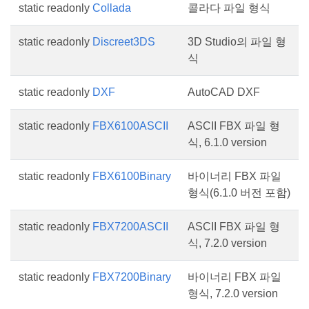
static readonly
Collada
콜라다 파일 형식
static readonly
Discreet3DS
3D Studio의 파일 형
식
static readonly
DXF
AutoCAD DXF
static readonly
FBX6100ASCII
ASCII FBX 파일 형
식, 6.1.0 version
static readonly
FBX6100Binary
바이너리 FBX 파일
형식(6.1.0 버전 포함)
static readonly
FBX7200ASCII
ASCII FBX 파일 형
식, 7.2.0 version
static readonly
FBX7200Binary
바이너리 FBX 파일
형식, 7.2.0 version