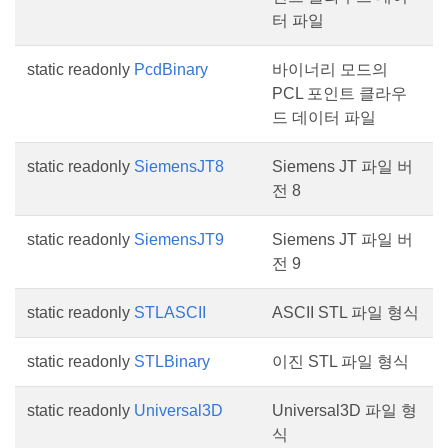
터 파일
static readonly
PcdBinary
바이너리 모드의
PCL 포인트 클라우
드 데이터 파일
static readonly
SiemensJT8
Siemens JT 파일 버
전 8
static readonly
SiemensJT9
Siemens JT 파일 버
전 9
static readonly
STLASCII
ASCII STL 파일 형식
static readonly
STLBinary
이진 STL 파일 형식
static readonly
Universal3D
Universal3D 파일 형
식