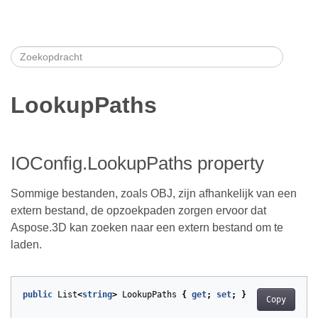
LookupPaths
IOConfig.LookupPaths property
Sommige bestanden, zoals OBJ, zijn afhankelijk van een
extern bestand, de opzoekpaden zorgen ervoor dat
Aspose.3D kan zoeken naar een extern bestand om te
laden.
public
List
<
string
>
LookupPaths
{
get
;
set
;
}
Copy