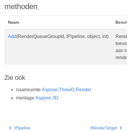
methoden
Naam
Beschri
Add
(RenderQueueGroupId, IPipeline, object, int)
Render
toevoe
aan de
renderw
Zie ook
naamruimte
Aspose.ThreeD.Render
montage
Aspose.3D
IPipeline
IRenderTarget