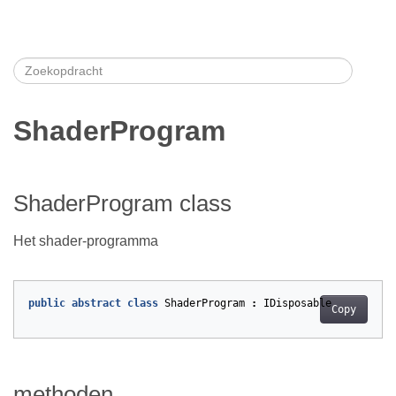
ShaderProgram
ShaderProgram class
Het shader-programma
public
abstract
class
ShaderProgram
:
IDisposable
Copy
methoden