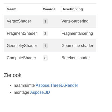
Naam
Waarde
Beschrijving
VertexShader
Vertex-arcering
1
FragmentShader
Fragmentarcering
2
GeometryShader
Geometrie shader
4
ComputeShader
Bereken shader
8
Zie ook
naamruimte
Aspose.ThreeD.Render
montage
Aspose.3D