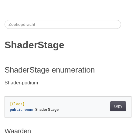
ShaderStage
ShaderStage enumeration
Shader-podium
[Flags]
Copy
public
enum
ShaderStage
Waarden