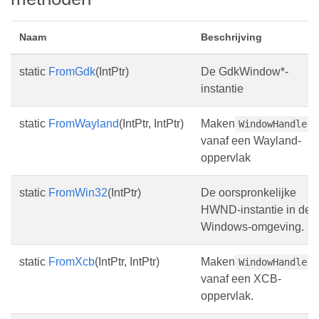
Naam
Beschrijving
static
FromGdk
(IntPtr)
De GdkWindow*-
instantie
static
FromWayland
(IntPtr, IntPtr)
Maken
WindowHandle
vanaf een Wayland-
oppervlak
static
FromWin32
(IntPtr)
De oorspronkelijke
HWND-instantie in de
Windows-omgeving.
static
FromXcb
(IntPtr, IntPtr)
Maken
WindowHandle
vanaf een XCB-
oppervlak.