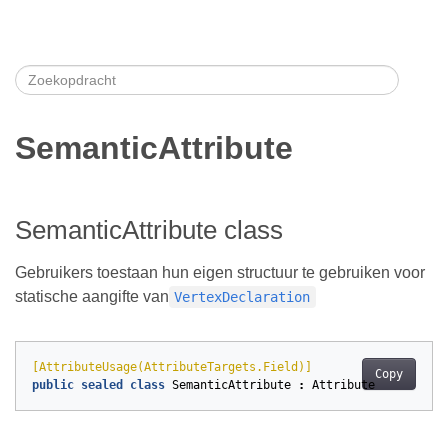
SemanticAttribute
SemanticAttribute class
Gebruikers toestaan hun eigen structuur te gebruiken voor
statische aangifte van
VertexDeclaration
[AttributeUsage(AttributeTargets.Field)]
Copy
public
sealed
class
SemanticAttribute
:
Attribute