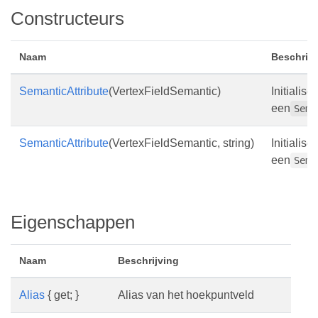
Constructeurs
Naam
Beschrijv
SemanticAttribute
(VertexFieldSemantic)
Initialise
een
Sema
SemanticAttribute
(VertexFieldSemantic, string)
Initialise
een
Sema
Eigenschappen
Naam
Beschrijving
Alias
{ get; }
Alias van het hoekpuntveld