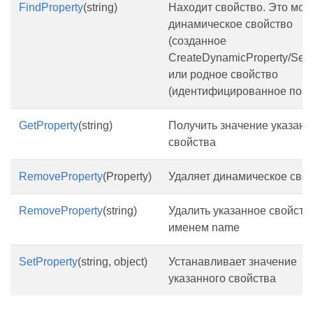
FindProperty
(string)
Находит свойство. Это мож
динамическое свойство
(созданное
CreateDynamicProperty/SetP
или родное свойство
(идентифицированное по и
GetProperty
(string)
Получить значение указанн
свойства
RemoveProperty
(Property)
Удаляет динамическое свой
RemoveProperty
(string)
Удалить указанное свойств
именем name
SetProperty
(string, object)
Устанавливает значение
указанного свойства