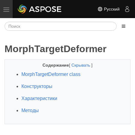
Русский
Переключить навигацию
MorphTargetDeformer
Содержание
[
Скрывать
]
MorphTargetDeformer class
Конструкторы
Характеристики
Методы