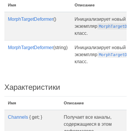
Имя
Описание
MorphTargetDeformer
()
Инициализирует новый
экземпляр
MorphTargetDe
класс.
MorphTargetDeformer
(string)
Инициализирует новый
экземпляр
MorphTargetDe
класс.
Характеристики
Имя
Описание
Channels
{ get; }
Получает все каналы,
содержащиеся в этом