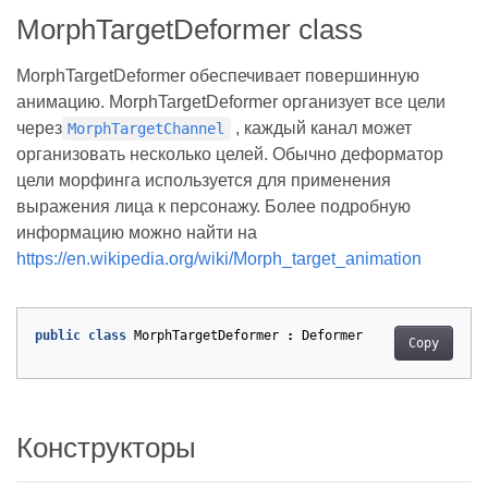
MorphTargetDeformer class
MorphTargetDeformer обеспечивает повершинную
анимацию. MorphTargetDeformer организует все цели
через
, каждый канал может
MorphTargetChannel
организовать несколько целей. Обычно деформатор
цели морфинга используется для применения
выражения лица к персонажу. Более подробную
информацию можно найти на
https://en.wikipedia.org/wiki/Morph_target_animation
public
class
MorphTargetDeformer
:
Deformer
Copy
Конструкторы