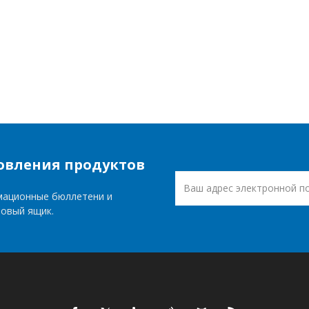
овления продуктов
мационные бюллетени и
товый ящик.