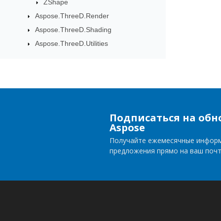
ZShape
Aspose.ThreeD.Render
Aspose.ThreeD.Shading
Aspose.ThreeD.Utilities
Подписаться на обн
Aspose
Получайте ежемесячные инфор
предложения прямо на ваш поч