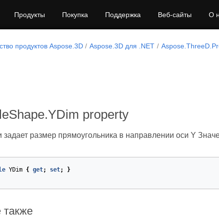
Продукты
Покупка
Поддержка
Веб-сайты
О 
тво продуктов Aspose.3D
Aspose.3D для .NET
Aspose.ThreeD.Pro
leShape.YDim property
и задает размер прямоугольника в направлении оси Y Значе
le
YDim
{
get
;
set
;
}
 также