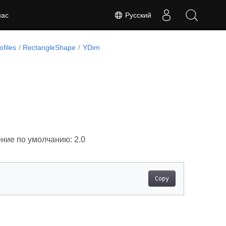
Русский
нас
files
RectangleShape
YDim
ние по умолчанию: 2.0
Copy