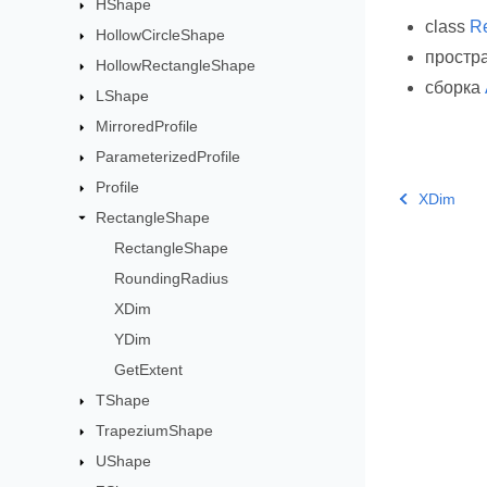
HShape
class
R
HollowCircleShape
простр
HollowRectangleShape
сборка
LShape
MirroredProfile
ParameterizedProfile
Profile
XDim
RectangleShape
RectangleShape
RoundingRadius
XDim
YDim
GetExtent
TShape
TrapeziumShape
UShape