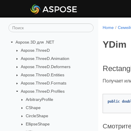
Home
Семейс
YDim
Aspose.3D для .NET
Aspose.ThreeD
Aspose.ThreeD.Animation
Aspose.ThreeD.Deformers
Rectang
Aspose.ThreeD.Entities
Получает ил
Aspose.ThreeD.Formats
Aspose.ThreeD.Profiles
ArbitraryProfile
public
doub
CShape
CircleShape
EllipseShape
Смотрите