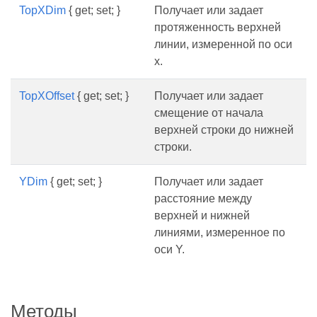
TopXDim
{ get; set; }
Получает или задает
протяженность верхней
линии, измеренной по оси
x.
TopXOffset
{ get; set; }
Получает или задает
смещение от начала
верхней строки до нижней
строки.
YDim
{ get; set; }
Получает или задает
расстояние между
верхней и нижней
линиями, измеренное по
оси Y.
Методы