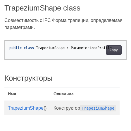
TrapeziumShape class
Совместимость с IFC Форма трапеции, определяемая
параметрами.
public
class
TrapeziumShape
:
ParameterizedProfile
Copy
Конструкторы
Имя
Описание
TrapeziumShape
()
Конструктор
TrapeziumShape