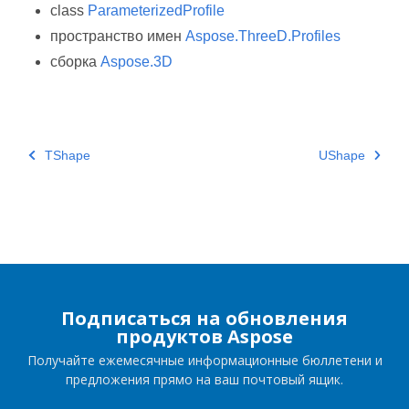
class
ParameterizedProfile
пространство имен
Aspose.ThreeD.Profiles
сборка
Aspose.3D
TShape
UShape
Подписаться на обновления
продуктов Aspose
Получайте ежемесячные информационные бюллетени и
предложения прямо на ваш почтовый ящик.