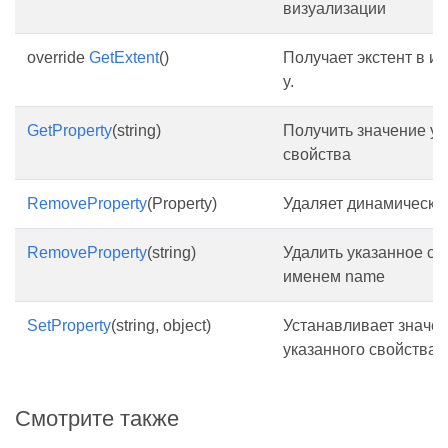
визуализации
override
GetExtent
()
Получает экстент в и
y.
GetProperty
(string)
Получить значение ук
свойства
RemoveProperty
(Property)
Удаляет динамическое
RemoveProperty
(string)
Удалить указанное св
именем name
SetProperty
(string, object)
Устанавливает значе
указанного свойства
Смотрите также