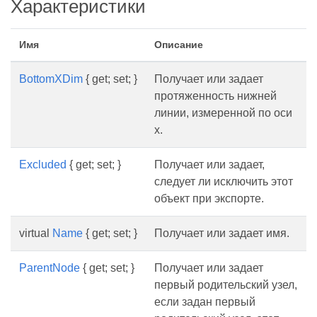
Характеристики
Имя
Описание
BottomXDim
{ get; set; }
Получает или задает
протяженность нижней
линии, измеренной по оси
x.
Excluded
{ get; set; }
Получает или задает,
следует ли исключить этот
объект при экспорте.
virtual
Name
{ get; set; }
Получает или задает имя.
ParentNode
{ get; set; }
Получает или задает
первый родительский узел,
если задан первый