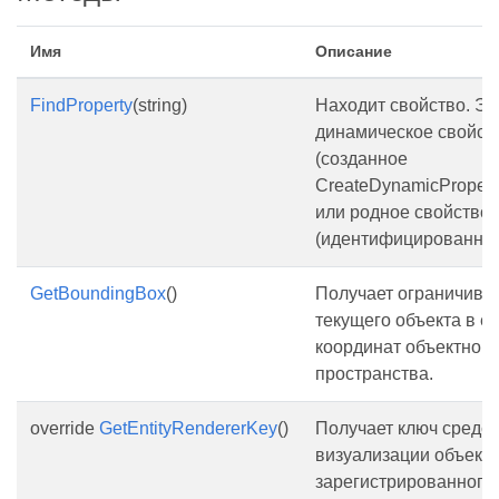
Имя
Описание
FindProperty
(string)
Находит свойство. Эт
динамическое свойст
(созданное
CreateDynamicProperty
или родное свойство
(идентифицированное
GetBoundingBox
()
Получает ограничив
текущего объекта в е
координат объектного
пространства.
override
GetEntityRendererKey
()
Получает ключ средс
визуализации объекто
зарегистрированного 