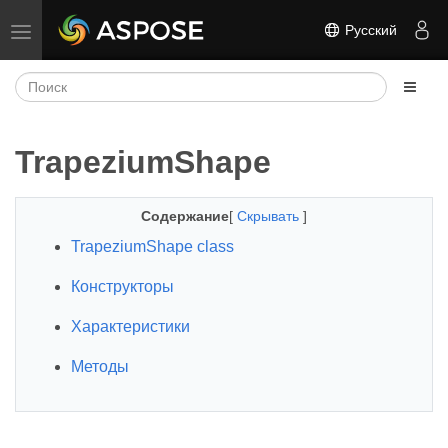
Русский
Переключить навигацию
TrapeziumShape
Содержание
[
Скрывать
]
TrapeziumShape class
Конструкторы
Характеристики
Методы