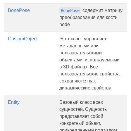
BonePose
содержит матрицу
BonePose
преобразования для кости
node
CustomObject
Этот класс управляет
метаданными или
пользовательскими
объектами, используемыми
в 3D-файлах. Все
пользовательские свойства
сохраняются как
динамические свойства.
Entity
Базовый класс всех
сущностей. Сущность
представляет собой
конкретный объект,
прикрепленный под узлом,