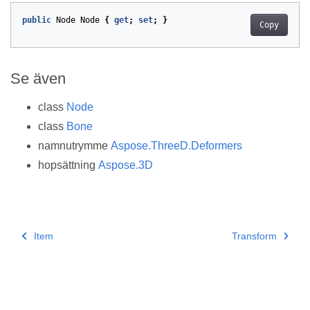
public
Node
Node
{
get
;
set
;
}
Copy
Se även
class
Node
class
Bone
namnutrymme
Aspose.ThreeD.Deformers
hopsättning
Aspose.3D
Item
Transform